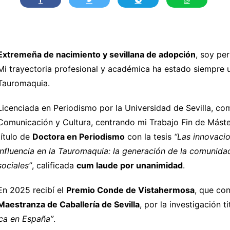
Extremeña de nacimiento y sevillana de adopción
, soy per
Mi trayectoria profesional y académica ha estado siempre 
Tauromaquia.
Licenciada en Periodismo por la Universidad de Sevilla, c
Comunicación y Cultura, centrando mi Trabajo Fin de Máster
título de
Doctora en Periodismo
con la tesis
“Las innovaci
influencia en la Tauromaquia: la generación de la comunidad 
sociales”
, calificada
cum laude por unanimidad
.
En 2025 recibí el
Premio Conde de Vistahermosa
, que co
Maestranza de Caballería de Sevilla
, por la investigación t
tica en España”
.