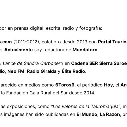
or en prensa digital, escrita, radio y fotografía:
o.com
(2011–2012), colaboro desde 2013 con
Portal Tauri
e
.
Actualmente
soy redactora de
Mundotoro.
l Lance de Sandra Carbonero
en
Cadena SER Sierra Suroe
dio
,
Neo FM
,
Radio Giralda
y
Élite Radio
.
aparecido en medios como
6Toros6
, el periódico
Hoy
, el
An
la Fundación Caja Rural del Sur desde 2014.
arias exposiciones, como
“Los valores de la Tauromaquia”
, m
is imágenes han sido publicadas en
El Mundo
,
La Razón
, p