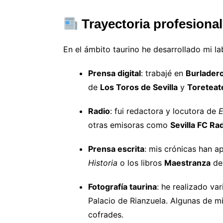
Trayectoria profesional
En el ámbito taurino he desarrollado mi lab
Prensa digital
: trabajé en
Burlader
de
Los Toros de Sevilla
y
Toreteat
Radio
: fui redactora y locutora de
E
otras emisoras como
Sevilla FC Ra
Prensa escrita
: mis crónicas han 
Historia
o los libros
Maestranza
de 
Fotografía taurina
: he realizado v
Palacio de Rianzuela. Algunas de m
cofrades.