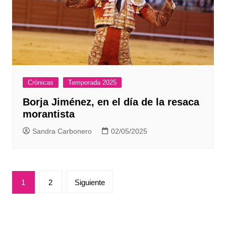
Crónicas
Temporada 2025
Borja Jiménez, en el día de la resaca
morantista
Sandra Carbonero
02/05/2025
Paginación
1
2
Siguiente
de
entradas