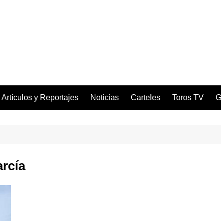
Artículos y Reportajes
Noticias
Carteles
Toros TV
G
rcía