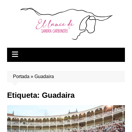
Saltar
al
contenido
Portada
»
Guadaira
Etiqueta:
Guadaira