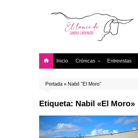
Saltar
al
contenido
Inicio
Crónicas
Entrevistas
Temporada 2026
Temporada 2025
Portada
»
Nabil "El Moro"
Temporada 2024
Etiqueta:
Nabil «El Moro»
Temporada 2023
Temporada 2022
Temporada 2021