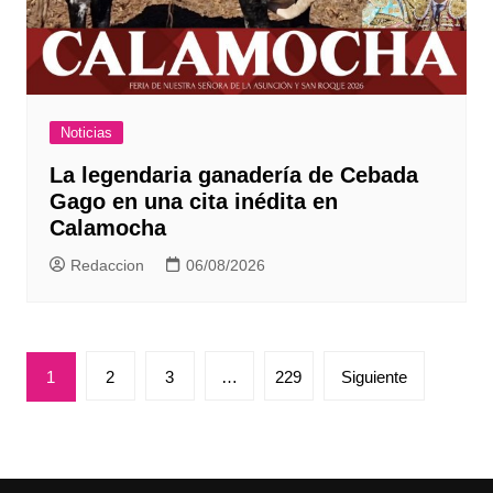
Noticias
La legendaria ganadería de Cebada
Gago en una cita inédita en
Calamocha
Redaccion
06/08/2026
Paginación
1
2
3
…
229
Siguiente
de
entradas