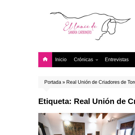
Saltar
al
contenido
Inicio
Crónicas
Entrevistas
Temporada 2026
Temporada 2025
Portada
»
Real Unión de Criadores de Tor
Temporada 2024
Etiqueta:
Real Unión de C
Temporada 2023
Temporada 2022
Temporada 2021