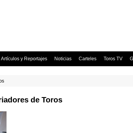
Artículos y Reportajes
Noticias
Carteles
Toros TV
G
os
riadores de Toros