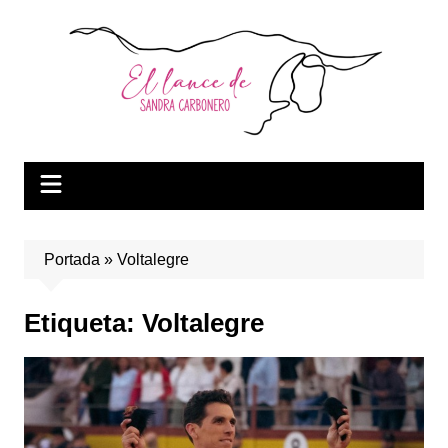
Saltar
al
contenido
Portada
»
Voltalegre
Etiqueta:
Voltalegre