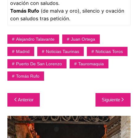
ovación con saludos.
Tomás Rufo
(de malva y oro), silencio y ovación
con saludos tras petición.
Alejandro Talavante
Juan Ortega
Madrid
Noticias Taurinas
Noticias Toros
Puerto De San Lorenzo
Tauromaquia
Tomás Rufo
Navegación
Anterior
Siguiente
de
entradas