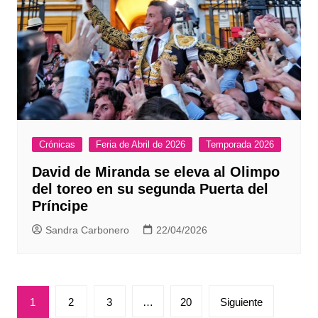
Crónicas
Feria de Abril de 2026
Temporada 2026
David de Miranda se eleva al Olimpo
del toreo en su segunda Puerta del
Príncipe
Sandra Carbonero
22/04/2026
Paginación
1
2
3
…
20
Siguiente
de