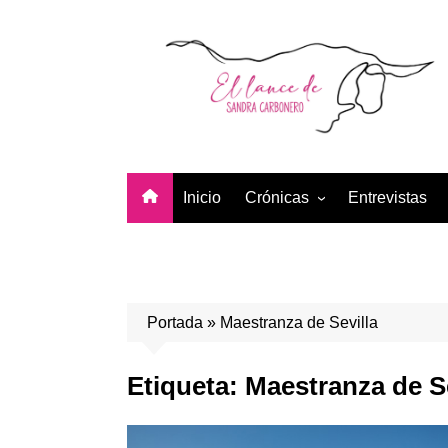
Saltar
al
contenido
Inicio
Crónicas
Entrevistas
Temporada 2026
Temporada 2025
Temporada 2024
Portada
»
Maestranza de Sevilla
Temporada 2023
Temporada 2022
Etiqueta:
Maestranza de Se
Temporada 2021