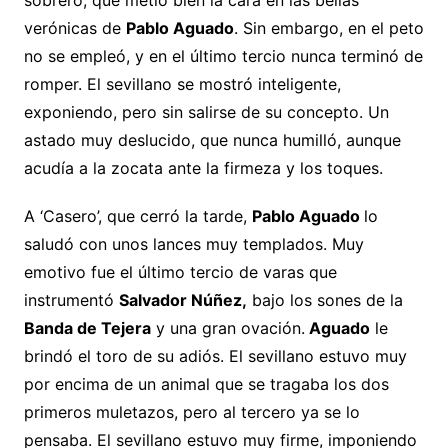
sobrero, que metió bien la cara en las bellas
verónicas de
Pablo Aguado
. Sin embargo, en el peto
no se empleó, y en el último tercio nunca terminó de
romper. El sevillano se mostró inteligente,
exponiendo, pero sin salirse de su concepto. Un
astado muy deslucido, que nunca humilló, aunque
acudía a la zocata ante la firmeza y los toques.
A ‘Casero’, que cerró la tarde,
Pablo Aguado
lo
saludó con unos lances muy templados. Muy
emotivo fue el último tercio de varas que
instrumentó
Salvador Núñez,
bajo los sones de la
Banda de Tejera
y una gran ovación.
Aguado
le
brindó el toro de su adiós. El sevillano estuvo muy
por encima de un animal que se tragaba los dos
primeros muletazos, pero al tercero ya se lo
pensaba. El sevillano estuvo muy firme, imponiendo