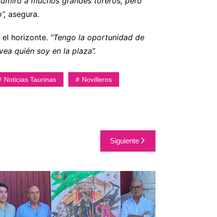
Admiro a muchos grandes toreros, pero
”,
asegura.
n el horizonte.
“Tengo la oportunidad de
vea quién soy en la plaza”.
Noticias Taurinas
Novilleros
Siguiente