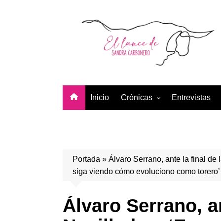
Saltar
al
contenido
Inicio
Crónicas
Entrevistas
Temporada 2026
Temporada 2025
Temporada 2024
Portada
»
Álvaro Serrano, ante la final d
Temporada 2023
siga viendo cómo evoluciono como torero’
Temporada 2022
Temporada 2021
Álvaro Serrano, an