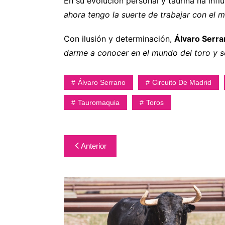
En su evolución personal y taurina ha infl
ahora tengo la suerte de trabajar con el 
Con ilusión y determinación,
Álvaro Serr
darme a conocer en el mundo del toro y s
Álvaro Serrano
Circuito De Madrid
Tauromaquia
Toros
Navegación
Anterior
de
entradas