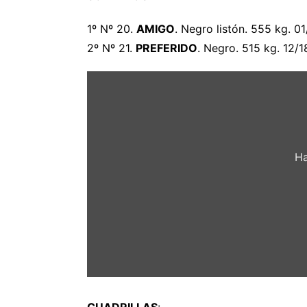
1º Nº 20.
AMIGO
. Negro listón. 555 kg. 0
2º Nº 21.
PREFERIDO
. Negro. 515 kg. 12/
Mostrar
«Orden
de
lidia
de
los
toros
de
Ha
Fermín
Bohórquez»
desde
videos.toromedia.com