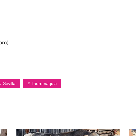
oro)
Sevilla
Tauromaquia