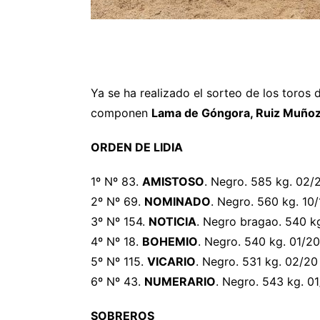
Ya se ha realizado el sorteo de los toros
componen
Lama de Góngora, Ruiz Muñoz y
ORDEN DE LIDIA
1º Nº 83.
AMISTOSO
. Negro. 585 kg. 02/
2º Nº 69.
NOMINADO
. Negro. 560 kg. 10/
3º Nº 154.
NOTICIA
. Negro bragao. 540 kg
4º Nº 18.
BOHEMIO
. Negro. 540 kg. 01/20
5º Nº 115.
VICARIO
. Negro. 531 kg. 02/20
6º Nº 43.
NUMERARIO
. Negro. 543 kg. 0
SOBREROS