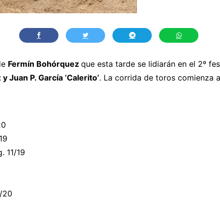
 de
Fermín Bohórquez
que esta tarde se lidiarán en el 2º fes
 Juan P. García ‘Calerito’
. La corrida de toros comienza a
20
19
. 11/19
1/20