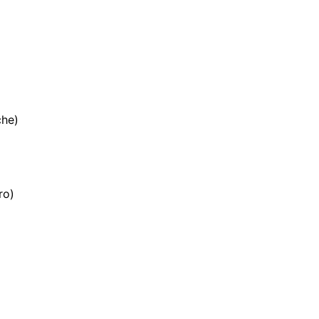
he)
ro)