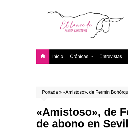
Saltar
al
contenido
Inicio
Crónicas
Entrevistas
Temporada 2026
Temporada 2025
Temporada 2024
Portada
»
«Amistoso», de Fermín Bohórque
Temporada 2023
Temporada 2022
«Amistoso», de F
Temporada 2021
de abono en Sevil