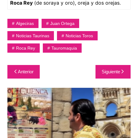
Roca Rey
(de soraya y oro), oreja y dos orejas.
Algeciras
Juan Ortega
Noticias Taurinas
Noticias Toros
Roca Rey
Tauromaquia
Navegación
Anterior
Siguiente
de
entradas