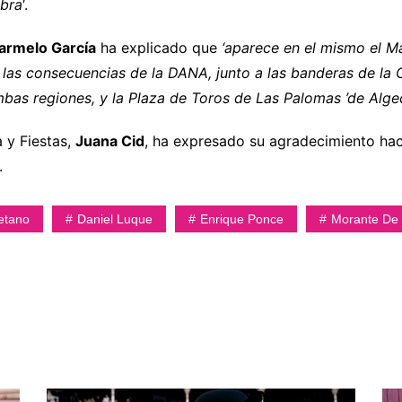
mbra
‘.
armelo García
ha explicado que
‘aparece en el mismo el M
 las consecuencias de la DANA, junto a las banderas de la
s regiones, y la Plaza de Toros de Las Palomas ’de Alge
a y Fiestas,
Juana Cid
, ha expresado su agradecimiento ha
.
etano
Daniel Luque
Enrique Ponce
Morante De 