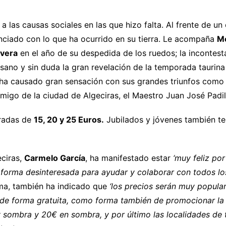
las causas sociales en las que hizo falta. Al frente de un 
ciado con lo que ha ocurrido en su tierra. Le acompaña
Mo
ivera
en el año de su despedida de los ruedos; la incontesta
isano y sin duda la gran revelación de la temporada taurina
e ha causado gran sensación con sus grandes triunfos como e
migo de la ciudad de Algeciras, el Maestro Juan José Padil
tradas de
15, 20 y 25 Euros.
Jubilados y jóvenes también t
eciras,
Carmelo García
, ha manifestado estar
‘muy feliz po
de forma desinteresada para ayudar y colaborar con todos 
orma, también ha indicado que
‘los precios serán muy popula
r de forma gratuita, como forma también de promocionar la
 y sombra y 20€ en sombra, y por último las localidades de