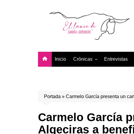
Saltar
al
contenido
Inicio
Crónicas
Entrevistas
Temporada 2026
Temporada 2025
Temporada 2024
Portada
»
Carmelo García presenta un carte
Temporada 2023
Temporada 2022
Carmelo García pre
Temporada 2021
Algeciras a benef