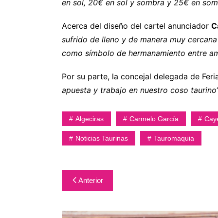
en sol, 20€ en sol y sombra y 25€ en so
Acerca del diseño del cartel anunciador
C
sufrido de lleno y de manera muy cercana
como símbolo de hermanamiento entre amba
Por su parte, la concejal delegada de Feri
apuesta y trabajo en nuestro coso taurino
‘
Algeciras
Carmelo García
Cay
Noticias Taurinas
Tauromaquia
Navegación
Anterior
de
entradas