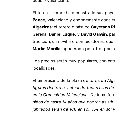
pueblo valenciano.
El toreo siempre ha demostrado su apoyo a 
Ponce
, valenciano y enormemente concien
Algeciras
; el torero dinástico
Cayetano R
Gerena,
Daniel Luque
, y
David Galván
, pa
tradición, un novillero con picadores, qu
Martín Morilla
, apoderado por otro gran a
Los precios serán muy populares, con en
localidades.
El empresario de la plaza de toros de Alg
figuras del toreo, actuando todas ellas 
en la Comunidad Valenciana
‘. De igual f
niños de hasta 14 años que podrán asisti
jubilados serán de 10€ en sol, 15€ en sol