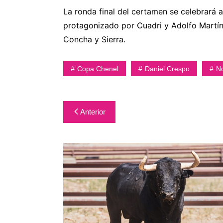
La ronda final del certamen se celebrará 
protagonizado por Cuadri y Adolfo Martín;
Concha y Sierra.
Copa Chenel
Daniel Crespo
No
Navegación
Anterior
de
entradas