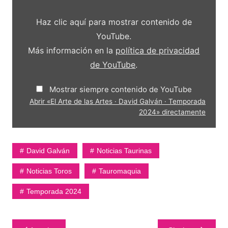
las
Artes
·
Haz clic aquí para mostrar contenido de
David
Galván
YouTube.
·
Temporada
Más información en la
política de privacidad
2024»
de YouTube
.
desde
YouTube
Mostrar siempre contenido de YouTube
Abrir «El Arte de las Artes · David Galván · Temporada
2024» directamente
David Galván
Noticias Taurinas
Noticias Toros
Tauromaquia
Temporada 2024
Navegación