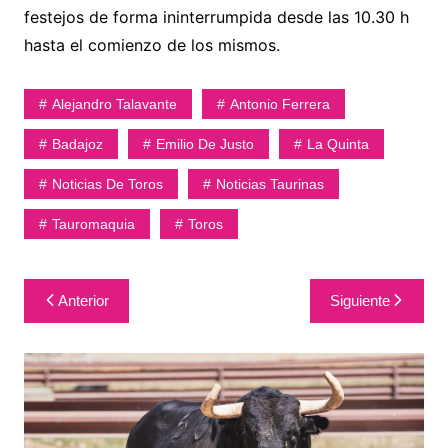
festejos de forma ininterrumpida desde las 10.30 h
hasta el comienzo de los mismos.
Alejandro Talavante
Antonio Ferrera
Badajoz
Emilio De Justo
La Quinta
Noticias De Toros
Noticias Taurinas
Tauromaquia
Toros
Navegación
Anterior
Siguiente
de
entradas