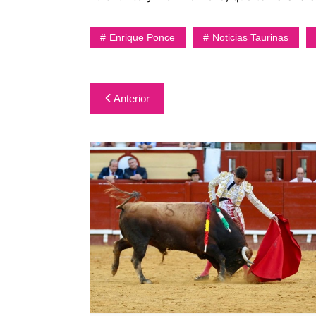
Enrique Ponce
Noticias Taurinas
Navegación
Anterior
de
entradas