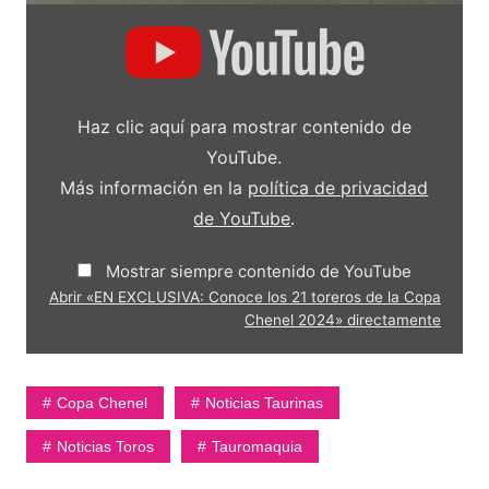
Mostrar
«EN
EXCLUSIVA:
Conoce
los
21
toreros
Haz clic aquí para mostrar contenido de
de
la
YouTube.
Copa
Chenel
Más información en la
política de privacidad
2024»
de YouTube
.
desde
YouTube
Mostrar siempre contenido de YouTube
Abrir «EN EXCLUSIVA: Conoce los 21 toreros de la Copa
Chenel 2024» directamente
Copa Chenel
Noticias Taurinas
Noticias Toros
Tauromaquia