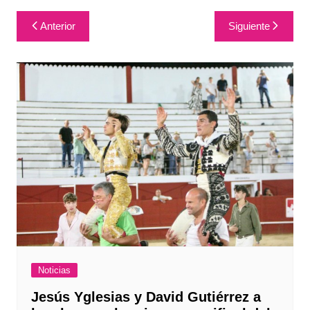
Navegación
Anterior
Siguiente
de
entradas
Noticias
Jesús Yglesias y David Gutiérrez a