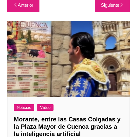
Navegación
Anterior
Siguiente
de
entradas
Noticias
Vídeo
Morante, entre las Casas Colgadas y
la Plaza Mayor de Cuenca gracias a
la inteligencia artificial