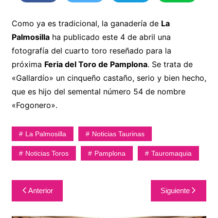
Como ya es tradicional, la ganadería de
La
Palmosilla
ha publicado este 4 de abril una
fotografía del cuarto toro reseñado para la
próxima
Feria del Toro de Pamplona
. Se trata de
«Gallardío» un cinqueño castaño, serio y bien hecho,
que es hijo del semental número 54 de nombre
«Fogonero».
La Palmosilla
Noticias Taurinas
Noticias Toros
Pamplona
Tauromaquia
Navegación
Anterior
Siguiente
de
entradas