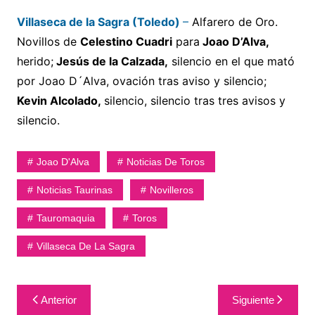
Villaseca de la Sagra (Toledo)
–
Alfarero de Oro.
Novillos de
Celestino Cuadri
para
Joao D’Alva,
herido;
Jesús de la Calzada,
silencio en el que mató
por Joao D´Alva, ovación tras aviso y silencio;
Kevin Alcolado,
silencio, silencio tras tres avisos y
silencio.
Joao D'Alva
Noticias De Toros
Noticias Taurinas
Novilleros
Tauromaquia
Toros
Villaseca De La Sagra
Navegación
Anterior
Siguiente