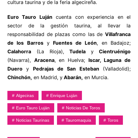
cultura taurina y de la feria algecireña.
Euro Tauro Luján
cuenta con experiencia en el
sector de la gestión taurina, al llevar la
responsabilidad de plazas como las de
Villafranca
de los Barros
y
Fuentes de León
, en Badajoz;
Calahorra
(La Rioja),
Tudela
y
Cientruénigo
(Navarra),
Aracena
, en Huelva;
Iscar, Laguna de
Duero
y
Pedrajas de San Esteban
(Valladolid);
Chinchón,
en Madrid, y
Abarán,
en Murcia.
Algeciras
Enrique Luján
Euro Tauro Luján
Noticias De Toros
Noticias Taurinas
Tauromaquia
Toros