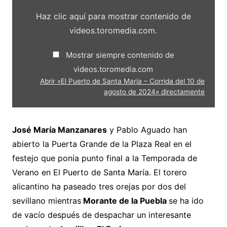
«El
Puerto
Haz clic aquí para mostrar contenido de
de
Santa
videos.toromedia.com.
María
–
Corrida
Mostrar siempre contenido de
del
10
videos.toromedia.com
de
agosto
Abrir «El Puerto de Santa María – Corrida del 10 de
de
agosto de 2024» directamente
2024»
desde
videos.toromedia.com
José María Manzanares
y Pablo Aguado han
abierto la Puerta Grande de la Plaza Real en el
festejo que ponía punto final a la Temporada de
Verano en El Puerto de Santa María. El torero
alicantino ha paseado tres orejas por dos del
sevillano mientras
Morante de la Puebla
se ha ido
de vacío después de despachar un interesante