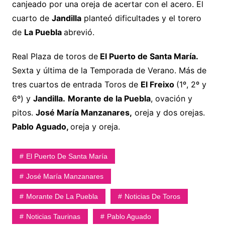
canjeado por una oreja de acertar con el acero. El
cuarto de
Jandilla
planteó dificultades y el torero
de
La Puebla
abrevió.
Real Plaza de toros de
El Puerto de Santa María.
Sexta y última de la Temporada de Verano. Más de
tres cuartos de entrada Toros de
El Freixo
(1º, 2º y
6º) y
Jandilla.
Morante de la Puebla
, ovación y
pitos.
José María Manzanares,
oreja y dos orejas.
Pablo Aguado,
oreja y oreja.
El Puerto De Santa María
José María Manzanares
Morante De La Puebla
Noticias De Toros
Noticias Taurinas
Pablo Aguado