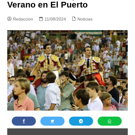
Verano en El Puerto
Redaccion
11/08/2024
Noticias
Mostrar