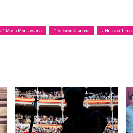
osé María Manzanares
Noticias Taurinas
Noticias Toros