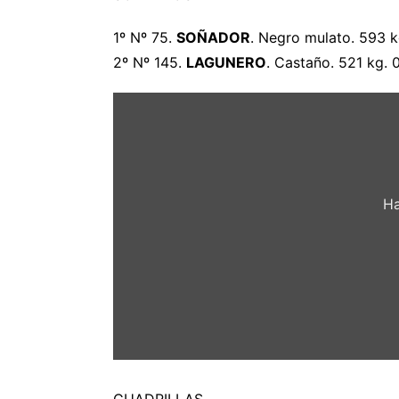
1º Nº 75.
SOÑADOR
. Negro mulato. 593 k
2º Nº 145.
LAGUNERO
. Castaño. 521 kg. 
Mostrar
«Orden
de
lidia
de
los
toros
de
Ha
Jandilla
–
Vegahermosa»
desde
videos.toromedia.com