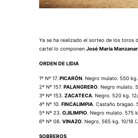
Ya se ha realizado el sorteo de los toros 
cartel lo componen
José María Manzanar
ORDEN DE LIDIA
1º Nº 17.
PICARÓN
. Negro mulato. 550 kg. 
2º Nº 157.
PALANGRERO
. Negro mulato. 5
3º Nº 153.
ZACATECA
. Negro. 520 kg. 12/
4º Nº 10.
FINCALIMPIA
. Castaño bragao.
5º Nº 23.
OJILIMPIO
. Negro mulato. 575 k
6º Nº 08.
VINAZO
. Negro. 565 kg. 10/18 (
SOBREROS