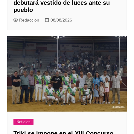
debutará vestido de luces ante su
pueblo
Redaccion
08/08/2026
Noticias
Triki se impone en el XIII Concurso