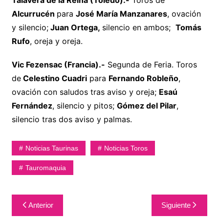
Talavera de la Reina (Toledo).-
Toros de
Alcurrucén
para
José María Manzanares
, ovación
y silencio;
Juan Ortega,
silencio en ambos;
Tomás
Rufo
, oreja y oreja.
Vic Fezensac (Francia).-
Segunda de Feria. Toros
de
Celestino Cuadri
para
Fernando Robleño
,
ovación con saludos tras aviso y oreja;
Esaú
Fernández
, silencio y pitos;
Gómez del Pilar
,
silencio tras dos aviso y palmas.
Noticias Taurinas
Noticias Toros
Tauromaquia
Navegación
Anterior
Siguiente
de