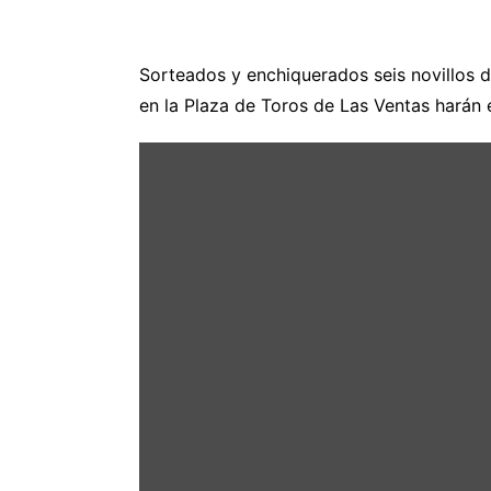
Sorteados y enchiquerados seis novillos 
en la Plaza de Toros de Las Ventas harán 
Mostrar
«SORTEO
|
Novillos
Fuente
Ymbro,
21
mayo»
desde
YouTube