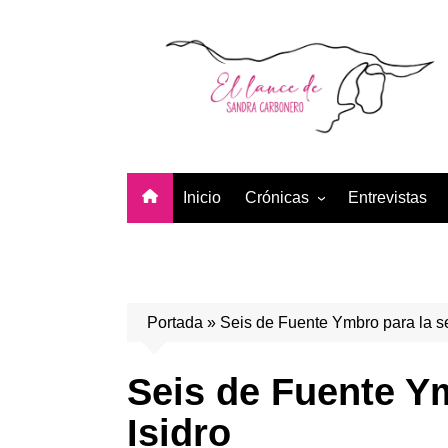
Saltar
al
contenido
Inicio
Crónicas
Entrevistas
Temporada 2026
Temporada 2025
Temporada 2024
Portada
»
Seis de Fuente Ymbro para la s
Temporada 2023
Temporada 2022
Seis de Fuente Y
Temporada 2021
Isidro