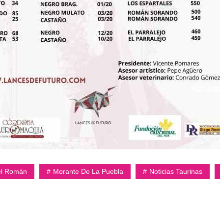
l Román
Morante De La Puebla
Noticias Taurinas