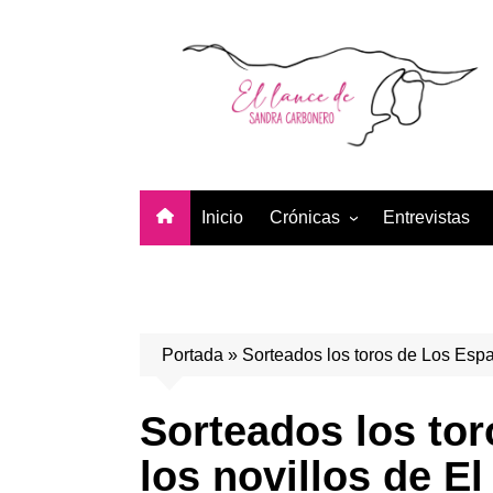
Saltar
al
contenido
Inicio
Crónicas
Entrevistas
Temporada 2026
Temporada 2025
Temporada 2024
Portada
»
Sorteados los toros de Los Espa
Temporada 2023
Temporada 2022
Sorteados los to
Temporada 2021
los novillos de El