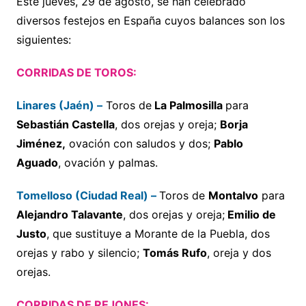
Este jueves, 29 de agosto, se han celebrado
diversos festejos en España cuyos balances son los
siguientes:
CORRIDAS DE TOROS:
Linares (Jaén) –
Toros de
La Palmosilla
para
Sebastián Castella
, dos orejas y oreja;
Borja
Jiménez,
ovación con saludos y dos;
Pablo
Aguado
, ovación y palmas.
Tomelloso (Ciudad Real) –
Toros de
Montalvo
para
Alejandro Talavante
, dos orejas y oreja;
Emilio de
Justo
, que sustituye a Morante de la Puebla, dos
orejas y rabo y silencio;
Tomás Rufo
, oreja y dos
orejas.
CORRIDAS DE REJONES: