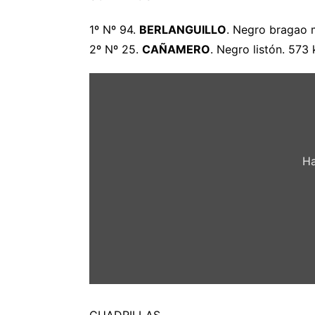
1º Nº 94.
BERLANGUILLO
. Negro bragao 
2º Nº 25.
CAÑAMERO
. Negro listón. 573 
Mostrar
«Orden
de
Lidia
de
los
toros
de
Ha
Núñez
del
Cuvillo»
desde
videos.toromedia.com