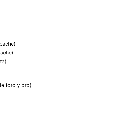
abache)
bache)
ta)
 toro y oro)