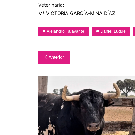
Veterinaria:
Mª VICTORIA GARCÍA-MIÑA DÍAZ
Alejandro Talavante
Daniel Luque
Navegación
Anterior
de
entradas