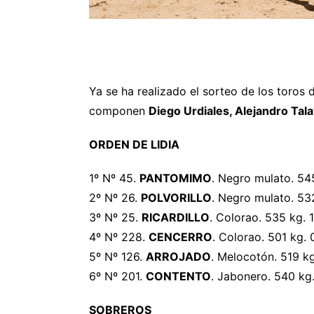
Ya se ha realizado el sorteo de los toros
componen
Diego Urdiales, Alejandro Tal
ORDEN DE LIDIA
1º Nº 45.
PANTOMIMO
. Negro mulato. 54
2º Nº 26.
POLVORILLO
. Negro mulato. 53
3º Nº 25.
RICARDILLO
. Colorao. 535 kg. 
4º Nº 228.
CENCERRO
. Colorao. 501 kg. 
5º Nº 126.
ARROJADO
. Melocotón. 519 kg
6º Nº 201.
CONTENTO
. Jabonero. 540 kg
SOBREROS