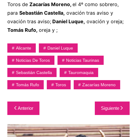
Toros de
Zacarías Moreno,
el 4º como sobrero,
para
Sebastián Castella,
ovación tras aviso y
ovación tras aviso;
Daniel Luque,
ovación y oreja;
Tomás Rufo,
oreja y ;
Alicante
Daniel Luque
Noticias De Toros
Noticias Taurinas
Sebastián Castella
Tauromaquia
Tomás Rufo
Toros
Zacarías Moreno
Navegación
Anterior
Siguiente
de
entradas