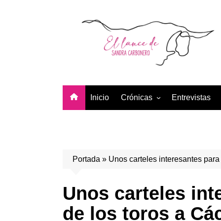
Saltar
al
contenido
Inicio
Crónicas
Entrevistas
Temporada 2026
Temporada 2025
Temporada 2024
Portada
»
Unos carteles interesantes para
Temporada 2023
Temporada 2022
Unos carteles int
Temporada 2021
de los toros a Cá