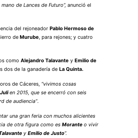
la mano de Lances de Futuro”,
anunció el
sencia del rejoneador
Pablo Hermoso de
ierro de
Murube
, para rejones; y cuatro
eños como
Alejandro Talavante
y
Emilio de
s dos de la ganadería de
La Quinta.
 toros de Cáceres,
“vivimos cosas
 Juli
en 2015, que se encerró con seis
ord de audiencia”
.
tar una gran feria con muchos alicientes
ncia de otra figura como es
Morante
o vivir
Talavante
y
Emilio de Justo
”.