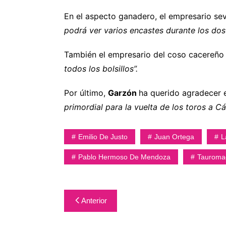
En el aspecto ganadero, el empresario sev
podrá ver varios encastes durante los dos 
También el empresario del coso cacereñ
todos los bolsillos”.
Por último,
Garzón
ha querido agradecer 
primordial para la vuelta de los toros a C
Emilio De Justo
Juan Ortega
L
Pablo Hermoso De Mendoza
Tauroma
Navegación
Anterior
de