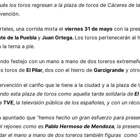
ués los toros regresan a la plaza de toros de Cáceres de 
rvención.
teles, una corrida mixta el
viernes 31 de mayo
con la pre
te de la Puebla
y
Juan Ortega.
Los toros pertenecerán al h
 la terna a pie.
gundo festejo con un mano a mano de dos toreros extrem
dos toros de
El Pilar,
dos con el hierro de
Garcigrande
y otro
rvención el cariño que le tiene a la ciudad y a la plaza de
ndo esta plaza de toros como aquella tarde solidaria de
El
a
TVE,
la televisión pública de los españoles, y con un réc
a apuntado que
“hemos hecho un gran esfuerzo para presen
el rejoneo como es
Pablo Hermoso de Mendoza
, la prese
vidar el mano a mano de dos toreros también figuras como