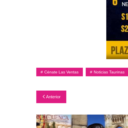
Cénate Las Ventas
Noticias Taurinas
Navegación
Anterior
de
entradas