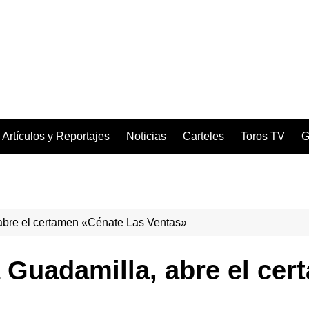
Artículos y Reportajes
Noticias
Carteles
Toros TV
G
 abre el certamen «Cénate Las Ventas»
a Guadamilla, abre el ce