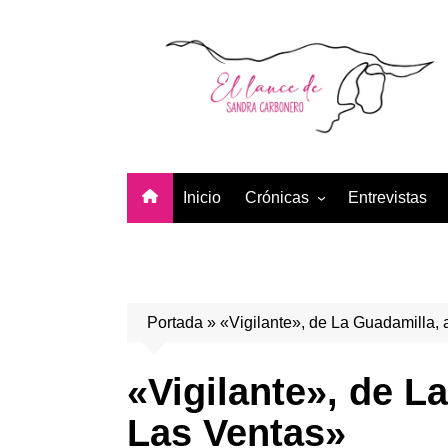
Saltar
al
contenido
Inicio
Crónicas
Entrevistas
Temporada 2026
Temporada 2025
Temporada 2024
Portada
»
«Vigilante», de La Guadamilla,
Temporada 2023
Temporada 2022
«Vigilante», de L
Temporada 2021
Las Ventas»