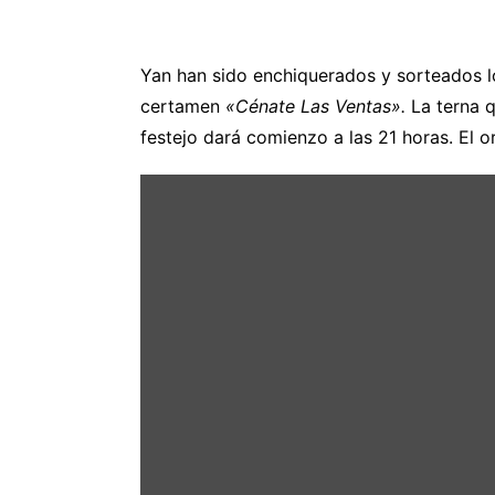
Yan han sido enchiquerados y sorteados l
certamen
«Cénate Las Ventas».
La terna q
festejo dará comienzo a las 21 horas. El or
Mostrar
«SORTEO
|
Novillos
La
Guadamilla,
novillada
nocturna
27
junio»
desde
YouTube