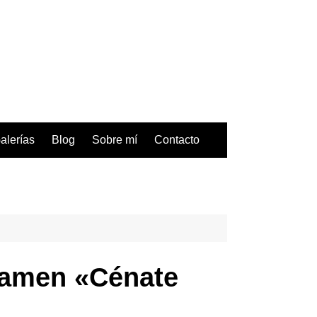
alerías
Blog
Sobre mí
Contacto
rtamen «Cénate