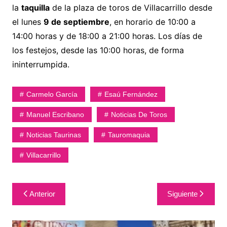
la
taquilla
de la plaza de toros de Villacarrillo desde
el lunes
9 de septiembre
, en horario de 10:00 a
14:00 horas y de 18:00 a 21:00 horas. Los días de
los festejos, desde las 10:00 horas, de forma
ininterrumpida.
Carmelo García
Esaú Fernández
Manuel Escribano
Noticias De Toros
Noticias Taurinas
Tauromaquia
Villacarrillo
Navegación
Anterior
Siguiente
de
entradas