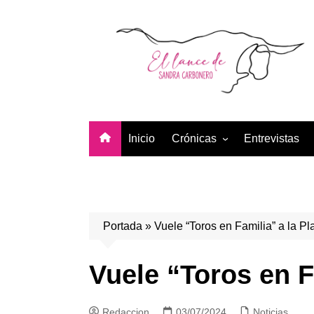
Saltar
al
contenido
Inicio
Crónicas
Entrevistas
Temporada 2026
Temporada 2025
Temporada 2024
Portada
»
Vuele “Toros en Familia” a la 
Temporada 2023
Temporada 2022
Vuele “Toros en F
Temporada 2021
Redaccion
03/07/2024
Noticias