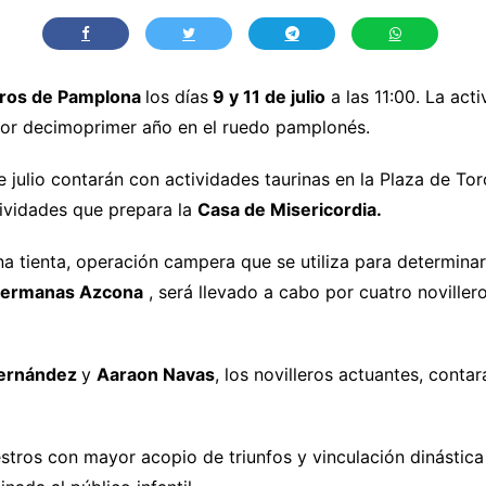
oros de Pamplona
los días
9 y 11 de julio
a las 11:00. La act
por decimoprimer año en el ruedo pamplonés.
 julio contarán con actividades taurinas en la Plaza de Toro
tividades que prepara la
Casa de Misericordia.
na tienta, operación campera que se utiliza para determinar
ermanas Azcona
, será llevado a cabo por cuatro noviller
 Hernández
y
Aaraon Navas
, los novilleros actuantes, conta
estros con mayor acopio de triunfos y vinculación dinástic