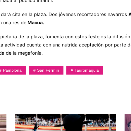
nada al público infantil.
 dará cita en la plaza. Dos jóvenes recortadores navarros
A
n una res de
Macua.
etaria de la plaza, fomenta con estos festejos la difusión 
a actividad cuenta con una nutrida aceptación por parte de
da de la megafonía.
Pamplona
San Fermín
Tauromaquia