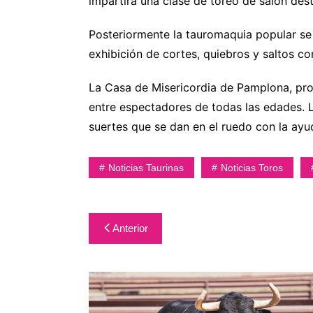
impartirá una clase de toreo de salón desti
Posteriormente la tauromaquia popular se
exhibición de cortes, quiebros y saltos co
La Casa de Misericordia de Pamplona, propi
entre espectadores de todas las edades. L
suertes que se dan en el ruedo con la ayu
Noticias Taurinas
Noticias Toros
Navegación
Anterior
de
entradas