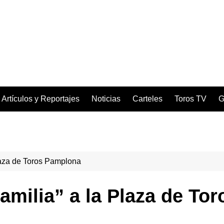
Artículos y Reportajes
Noticias
Carteles
Toros TV
G
Plaza de Toros Pamplona
amilia” a la Plaza de To