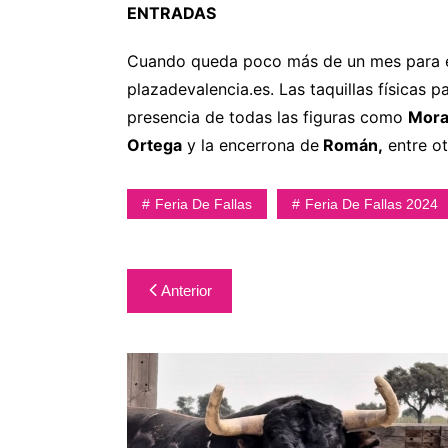
ENTRADAS
Cuando queda poco más de un mes para el in
plazadevalencia.es. Las taquillas físicas p
presencia de todas las figuras como
Mora
Ortega
y la encerrona de
Román,
entre ot
Feria De Fallas
Feria De Fallas 2024
Navegación
Anterior
de
entradas