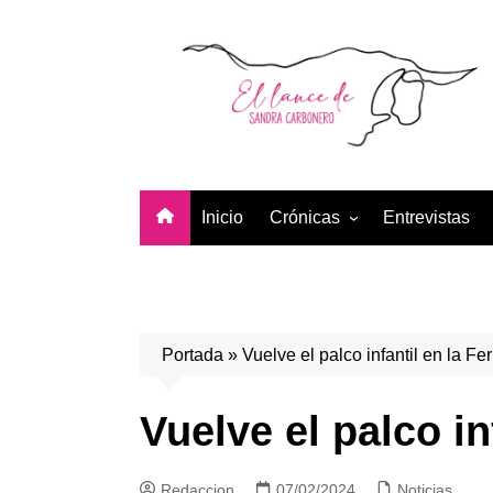
Saltar
al
contenido
Inicio
Crónicas
Entrevistas
Temporada 2026
Temporada 2025
Temporada 2024
Portada
»
Vuelve el palco infantil en la Fe
Temporada 2023
Temporada 2022
Vuelve el palco in
Temporada 2021
Redaccion
07/02/2024
Noticias