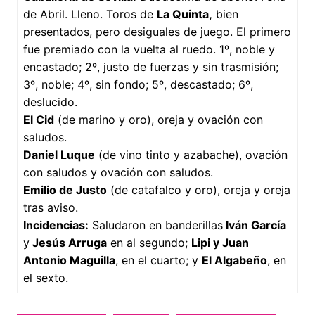
de Abril. Lleno. Toros de
La Quinta,
bien
presentados, pero desiguales de juego. El primero
fue premiado con la vuelta al ruedo. 1º, noble y
encastado; 2º, justo de fuerzas y sin trasmisión;
3º, noble; 4º, sin fondo; 5º, descastado; 6º,
deslucido.
El Cid
(de marino y oro), oreja y ovación con
saludos.
Daniel Luque
(de vino tinto y azabache), ovación
con saludos y ovación con saludos.
Emilio de Justo
(de catafalco y oro), oreja y oreja
tras aviso.
Incidencias:
Saludaron en banderillas
Iván García
y
Jesús Arruga
en al segundo;
Lipi y Juan
Antonio Maguilla
, en el cuarto; y
El Algabeño
, en
el sexto.