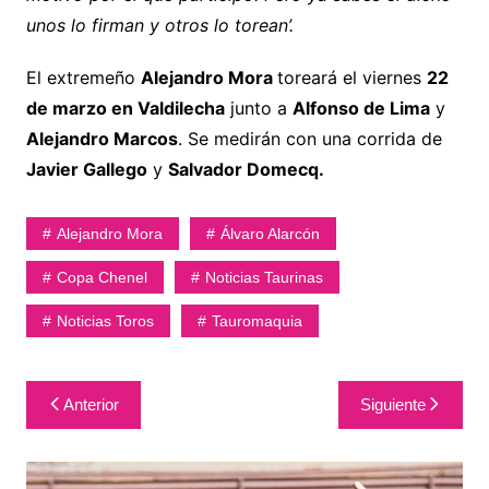
unos lo firman y otros lo torean’.
El extremeño
Alejandro Mora
toreará el viernes
22
de marzo en Valdilecha
junto a
Alfonso de Lima
y
Alejandro Marcos
. Se medirán con una corrida de
Javier Gallego
y
Salvador Domecq.
Alejandro Mora
Álvaro Alarcón
Copa Chenel
Noticias Taurinas
Noticias Toros
Tauromaquia
Navegación
Anterior
Siguiente
de
entradas