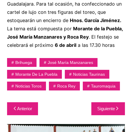
Guadalajara. Para tal ocasión, ha confeccionado un
cartel de lujo con tres figuras del toreo, que
estoquearán un encierro de
Hnos. García Jiménez.
La terna está compuesta por
Morante de la Puebla,
José María Manzanares y Roca Rey
. El festejo se
celebrará el próximo
6 de abril
a las 17.30 horas
Brihuega
José María Manzanares
Morante De La Puebla
Noticias Taurinas
Noticias Toros
Roca Rey
Tauromaquia
Navegación
Anterior
Siguiente
de
entradas