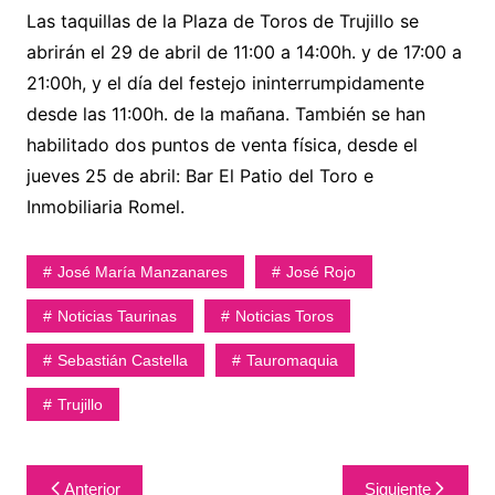
Las taquillas de la Plaza de Toros de Trujillo se
abrirán el 29 de abril de 11:00 a 14:00h. y de 17:00 a
21:00h, y el día del festejo ininterrumpidamente
desde las 11:00h. de la mañana. También se han
habilitado dos puntos de venta física, desde el
jueves 25 de abril: Bar El Patio del Toro e
Inmobiliaria Romel.
José María Manzanares
José Rojo
Noticias Taurinas
Noticias Toros
Sebastián Castella
Tauromaquia
Trujillo
Navegación
Anterior
Siguiente