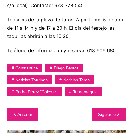
s/n local). Contacto: 673 328 545.
Taquillas de la plaza de toros: A partir del 5 de abril
de 11 a 14 h y de 17 a 20 h. El día del festejo las
taquillas abrirán a las 10.30.
Teléfono de información y reserva: 618 606 680.
Constantina
Diego Bastos
Noticias Taurinas
Noticias Toros
Pedro Pérez "Chicote"
Tauromaquia
Navegación
Anterior
Siguiente
de
entradas