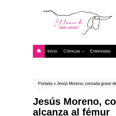
Saltar
al
contenido
Inicio
Crónicas
Entrevistas
Temporada 2026
Temporada 2025
Temporada 2024
Portada
»
Jesús Moreno, cornada grave de
Temporada 2023
Temporada 2022
Jesús Moreno, co
Temporada 2021
alcanza al fémur