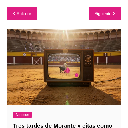
Navegación
Anterior
Siguiente
de
entradas
Noticias
Tres tardes de Morante y citas como