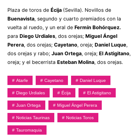
Plaza de toros de
Écija
(Sevilla). Novillos de
Buenavista
, segundo y cuarto premiados con la
vuelta al ruedo, y un eral de
Fermín Bohórquez.
para
Diego Urdiales
, dos orejas;
Miguel Ángel
Perera
, dos orejas;
Cayetano
, oreja;
Daniel Luque
,
dos orejas y rabo;
Juan Ortega
, oreja;
El Astigitano
,
oreja; y el becerrista
Esteban Molina
, dos orejas.
Atarfe
Cayetano
Daniel Luque
Diego Urdiales
Écija
El Astigitano
Juan Ortega
Miguel Ángel Perera
Noticias Taurinas
Noticias Toros
Tauromaquia