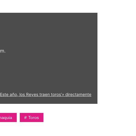
om.
Este año, los Reyes traen toros’» directamente
maquia
Toros