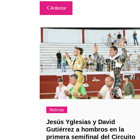
Navegación
Anterior
de
entradas
Noticias
Jesús Yglesias y David
Gutiérrez a hombros en la
primera semifinal del Circuito