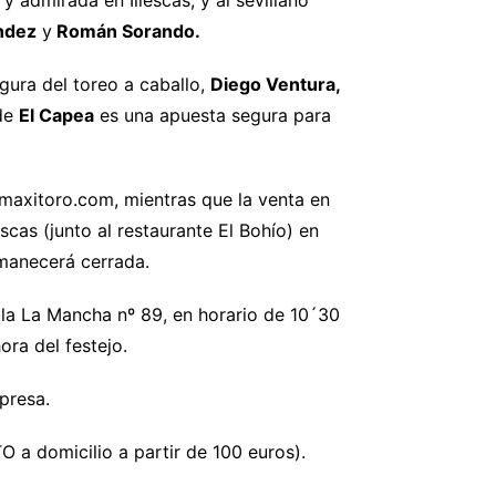
 admirada en Illescas, y al sevillano
ndez
y
Román Sorando.
gura del toreo a caballo,
Diego Ventura,
de
El Capea
es una apuesta segura para
maxitoro.com, mientras que la venta en
scas (junto al restaurante El Bohío) en
rmanecerá cerrada.
tilla La Mancha nº 89, en horario de 10´30
ora del festejo.
presa.
 a domicilio a partir de 100 euros).