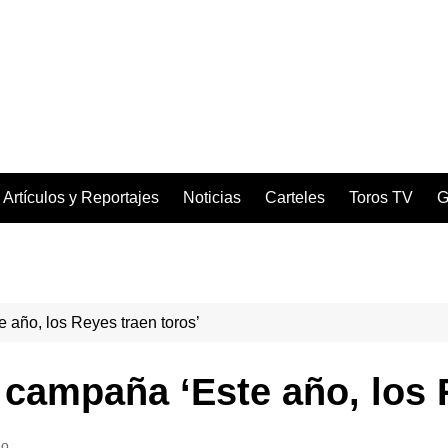
Artículos y Reportajes
Noticias
Carteles
Toros TV
G
 año, los Reyes traen toros’
 campaña ‘Este año, los 
eo