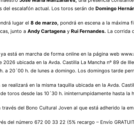
l maestro
José María Manzanares,
una presencia constante y
 del escalafón actual. Los toros serán de
Domingo Herná
endrá lugar el
8 de marzo,
pondrá en escena a la máxima fi
scas, junto a
Andy Cartagena
y
Rui Fernandes.
La corrida 
 ya está en marcha de forma online en la página web www.
de 2026 ubicada en la Avda. Castilla La Mancha nº 89 de Ille
0 h. a 20´00 h. de lunes a domingo. Los domingos tarde pe
as se realizará en la misma taquilla ubicada en la Avda. Cas
a de toros desde las 10´30 h. ininterrumpidamente hasta la h
 través del Bono Cultural Joven al que está adherido la em
avés del número 672 00 33 22 (5% recargo – Envío GRATUITO