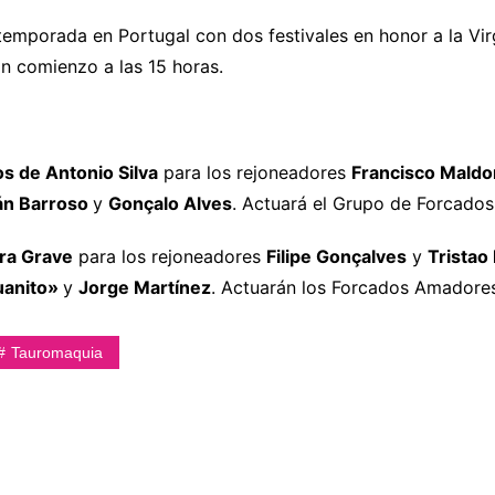
a temporada en Portugal con dos festivales en honor a la Vi
án comienzo a las 15 horas.
s de Antonio Silva
para los rejoneadores
Francisco Maldo
tán Barroso
y
Gonçalo Alves
. Actuará el Grupo de Forcado
ra Grave
para los rejoneadores
Filipe Gonçalves
y
Tristao
Juanito»
y
Jorge Martínez
. Actuarán los Forcados Amadore
Tauromaquia