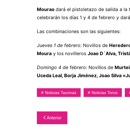
Mourao
dará el pistoletazo de salida a l
celebrarán los días 1 y 4 de febrero y dar
Las combinaciones son las siguientes:
Jueves 1 de febrero:
Novillos de
Heredero
Moura
y los novilleros
Joao D`Alva, Tris
Domingo 4 de febrero:
Novillos de
Murtei
Uceda Leal, Borja Jiménez, Joao Silva «
Noticias Taurinas
Noticias Toros
Navegación
Anterior
de