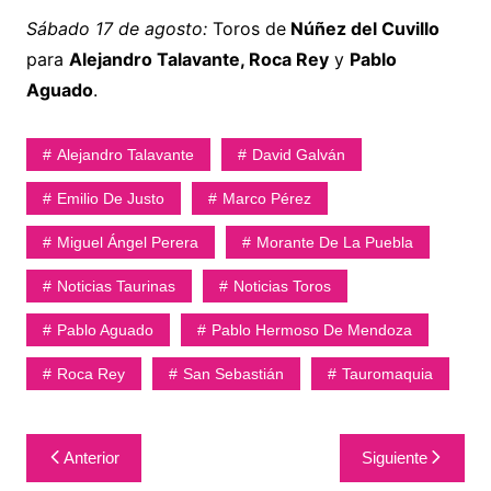
Sábado 17 de agosto:
Toros de
Núñez del Cuvillo
para
Alejandro Talavante, Roca Rey
y
Pablo
Aguado
.
Alejandro Talavante
David Galván
Emilio De Justo
Marco Pérez
Miguel Ángel Perera
Morante De La Puebla
Noticias Taurinas
Noticias Toros
Pablo Aguado
Pablo Hermoso De Mendoza
Roca Rey
San Sebastián
Tauromaquia
Navegación
Anterior
Siguiente
de