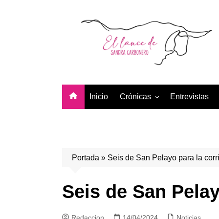
Saltar
al
contenido
Inicio
Crónicas
Entrevistas
Temporada 2026
Temporada 2025
Temporada 2024
Portada
»
Seis de San Pelayo para la corr
Temporada 2023
Temporada 2022
Seis de San Pelay
Temporada 2021
Redaccion
14/04/2024
Noticias