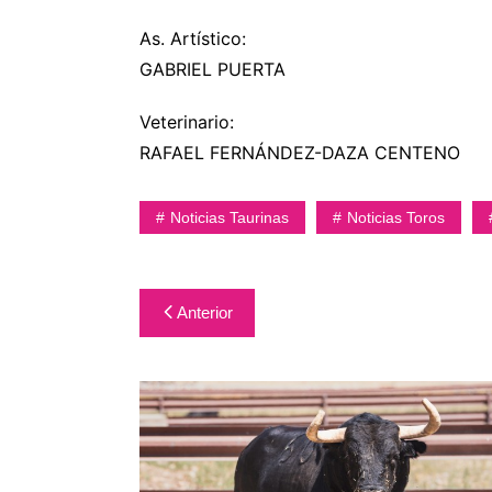
As. Artístico:
GABRIEL PUERTA
Veterinario:
RAFAEL FERNÁNDEZ-DAZA CENTENO
Noticias Taurinas
Noticias Toros
Navegación
Anterior
de
entradas