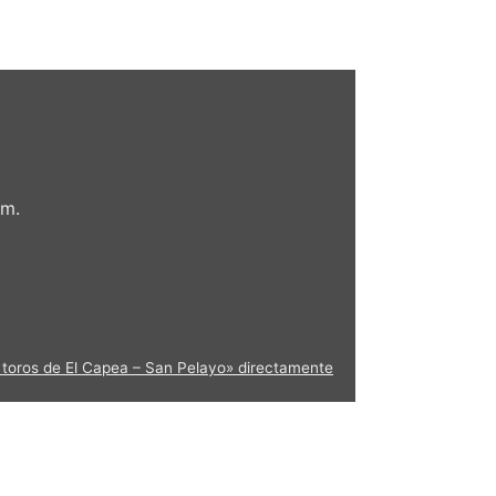
om.
os toros de El Capea – San Pelayo» directamente