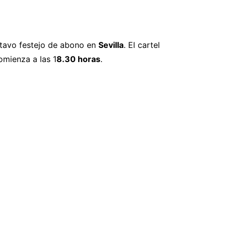
octavo festejo de abono en
Sevilla
. El cartel
omienza a las 1
8.30 horas
.