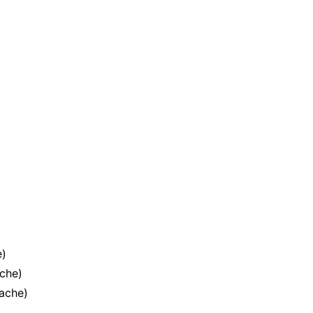
e)
che)
ache)