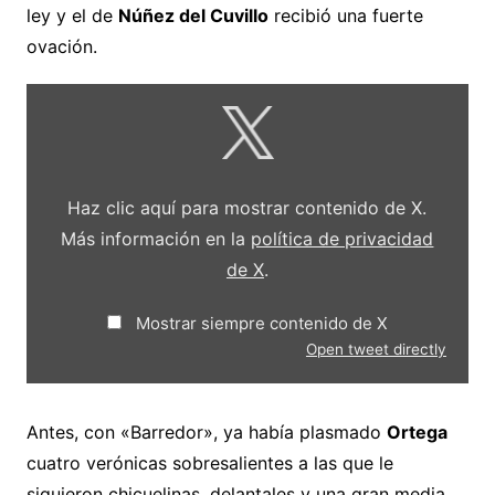
ley y el de
Núñez del Cuvillo
recibió una fuerte
ovación.
Mostrar
contenido
de
X
Haz clic aquí para mostrar contenido de X.
Más información en la
política de privacidad
de X
.
Mostrar siempre contenido de X
Open tweet directly
Antes, con «Barredor», ya había plasmado
Ortega
cuatro verónicas sobresalientes a las que le
siguieron chicuelinas, delantales y una gran media.